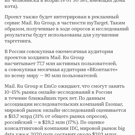
из Челябинска в возрасте от 30 лет, имеющих дома
кота).
Проект также будет интегрирован в рекламный
сервис Mail. Ru Group, в частности myTarget. Таким
образом, полученные в ходе опросов и исследований
результаты будут использованы для улучшения
таргетинга.
В России совокупная ежемесячная аудитория
проектов холдинга Mail. Ru Group
насчитывает 77,7 млн активных пользователей,
а совокупная месячная аудитория «ВКонтакте»
по всему миру — 90 млн пользователей.
Mail. Ru Group и EmCo ожидают, что смогут занять
10–15% рынка онлайн-исследований в России
в течение ближайших трех лет. По данным
ассоциации исследовательских компаний Esomar,
мировой рынок онлайн-исследований оценивается
в $13,7 млрд (31% от общего рынка опросов),
российский — в $29,2 млн (17%). По оценке
консалтинговой компании IDC, мировой рынок big
data уже к 2020 году составит около $203 млрд