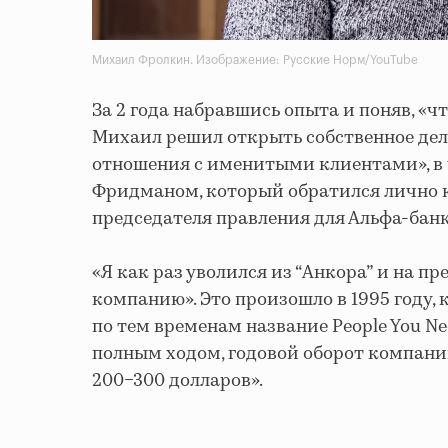
Михаил Фролкин. Изображение: Русские Норм/YouTube
За 2 года набравшись опыта и поняв, «что
Михаил решил открыть собственное дел
отношения с именитыми клиентами», в
Фридманом, который обратился лично к
председателя правления для Альфа-банк
«Я как раз уволился из “Анкора” и на п
компанию». Это произошло в 1995 году,
по тем временам название People You Ne
полным ходом, годовой оборот компани
200−300 долларов».