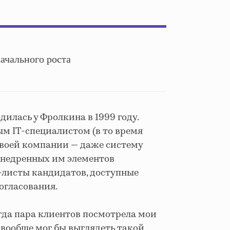
ачального роста
дилась у Фролкина в 1999 году.
м IT-специалистом (в то время
своей компании — даже систему
внедренных им элементов
-листы кандидатов, доступные
огласования.
когда пара клиентов посмотрела мои
к вообще мог бы выглядеть такой