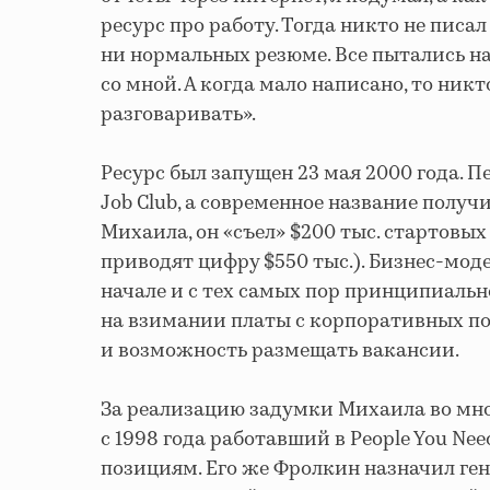
ресурс про работу. Тогда никто не писа
ни нормальных резюме. Все пытались н
со мной. А когда мало написано, то никт
разговаривать».
Ресурс был запущен 23 мая 2000 года. П
Job Club, а современное название получ
Михаила, он «съел» $200 тыс. стартовы
приводят цифру $550 тыс.). Бизнес-мод
начале и с тех самых пор принципиальн
на взимании платы с корпоративных пол
и возможность размещать вакансии.
За реализацию задумки Михаила во мн
с 1998 года работавший в People You N
позициям. Его же Фролкин назначил ге