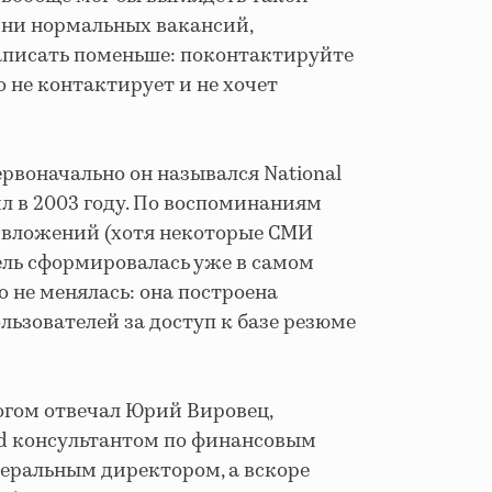
л ни нормальных вакансий,
аписать поменьше: поконтактируйте
о не контактирует и не хочет
ервоначально он назывался National
ил в 2003 году. По воспоминаниям
х вложений (хотя некоторые СМИ
ель сформировалась уже в самом
о не менялась: она построена
ьзователей за доступ к базе резюме
огом отвечал Юрий Вировец,
eed консультантом по финансовым
неральным директором, а вскоре