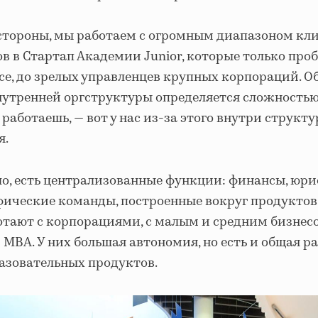
 стороны, мы работаем с огромным диапазоном кли
в в Стартап Академии Junior, которые только про
се, до зрелых управленцев крупных корпораций. 
нутренней оргструктуры определяется сложностью
 работаешь, — вот у нас из-за этого внутри структу
я.
о, есть централизованные функции: финансы, юри
фические команды, построенные вокруг продуктов
отают с корпорациями, с малым и средним бизнес
MBA. У них большая автономия, но есть и общая р
азовательных продуктов.