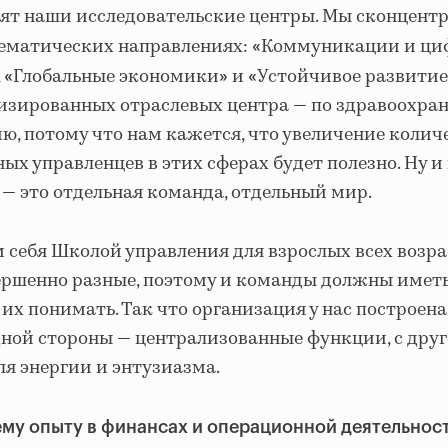
оят наши исследовательские центры. Мы сконцент
тематических направлениях:
Коммуникации и ци
«
,
Глобальные экономики
и
Устойчивое развитие
«
»
«
изированных отраслевых центра — по здравоохра
ю, потому что нам кажется, что увеличение колич
ых управленцев в этих сферах будет полезно. Ну и
— это отдельная команда, отдельный мир.
себя Школой управления для взрослых всех возра
ершенно разные, поэтому и команды должны имет
их понимать. Так что организация у нас построен
дной стороны — централизованные функции, с дру
я энергии и энтузиазма.
ему опыту в финансах и операционной деятельнос