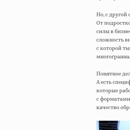
Но, с другой
От подростко
силы в бизне
сложность в
с которой ты
многогранна
Понятное дел
А есть специ
которые раб
с форматами 
качество обр