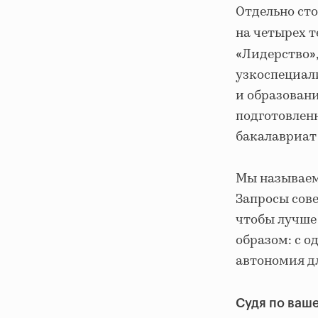
Отдельно ст
на четырех 
Лидерство
«
»
узкоспециал
и образовани
подготовленн
бакалавриат 
Мы называем 
Запросы сов
чтобы лучше 
образом: с о
автономия дл
Судя по ваш