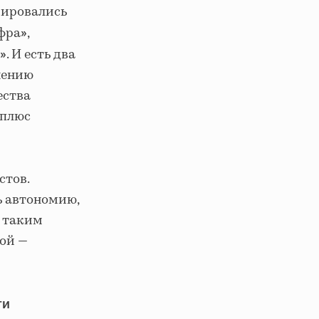
рировались
фра
,
»
. И есть два
»
нению
ества
 плюс
стов.
ь автономию,
а таким
гой —
ти