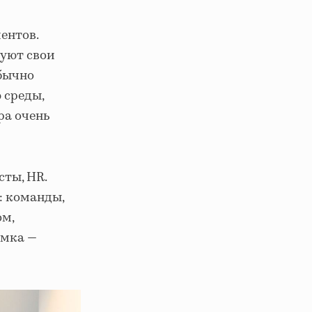
ентов.
буют свои
Обычно
 среды,
ра очень
сты, HR.
: команды,
ом,
амка —