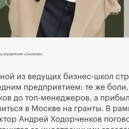
ы управления «Сколково»
дной из ведущих бизнес-школ ст
дним предприятием: те же боли, 
ков до топ-менеджеров, а прибыл
читься в Москве на гранты. В ра
ктор Андрей Ходорченков погово