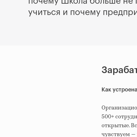
почему Школа больше не 
учиться и почему предпр
Зарабат
Как устроен
Организацион
500+ сотрудн
открытые. Вс
чувствуем — 