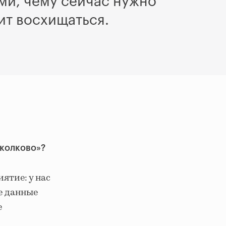
ми, чему сейчас нужно
ит восхищаться.
Сколково»?
ятие: у нас
се данные
е