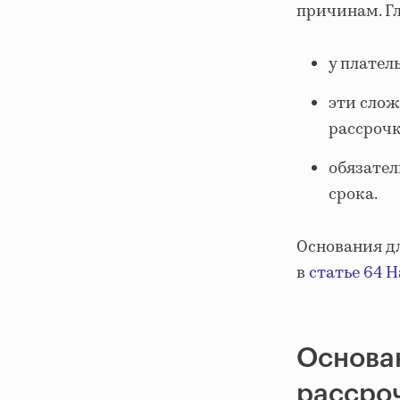
причинам. Гл
у плател
эти слож
рассрочк
обязател
срока.
Основания д
в
статье 64 
Основан
рассро