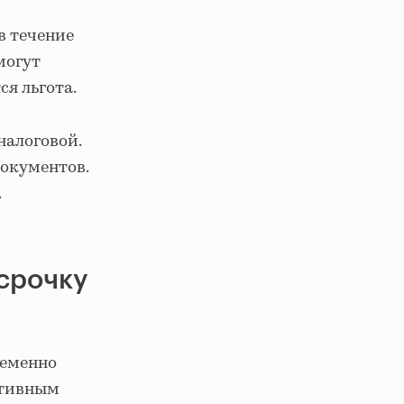
в течение
могут
ся льгота.
налоговой.
окументов.
.
ссрочку
ременно
ктивным