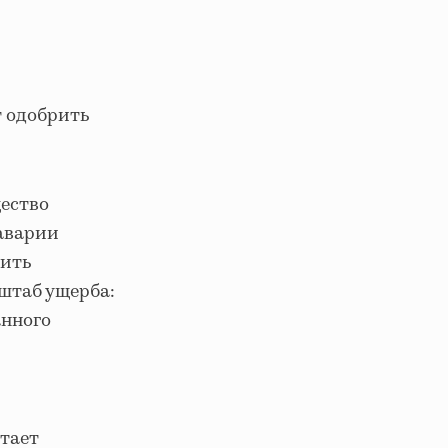
 одобрить
ество
 аварии
вить
штаб ущерба:
анного
тает