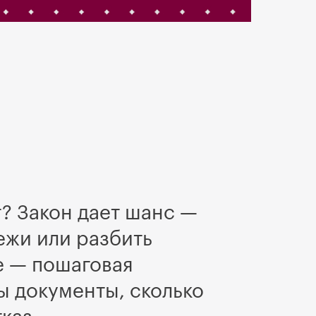
т? Закон дает шанс —
ежи или разбить
де — пошаговая
ны документы, сколько