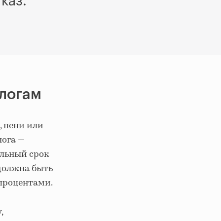
каз.
алогам
, пени или
лога —
альный срок
 должна быть
 процентами.
,