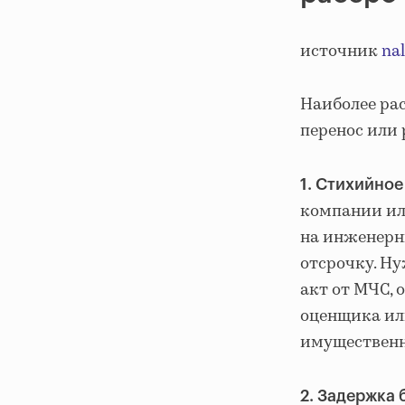
источник
nal
Наиболее ра
перенос или 
1. Стихийное
компании или
на инженерны
отсрочку. Н
акт от МЧС, 
оценщика ил
имущественн
2. Задержка