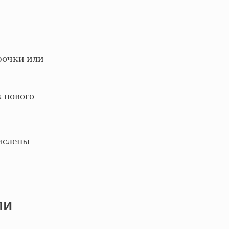
рочки или
х нового
ислены
ли