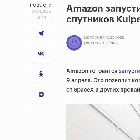
НОВОСТИ
Amazon запуст
07.04.2025
спутников Kuip
13:23
Валерия Федорова
редактор «Инк».
Amazon готовится
запуст
9 апреля. Это позволит к
от SpaceX и других прова