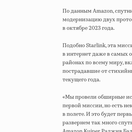
По данным Amazon, спутн
модернизацию двух прото
в октябре 2023 года.
Подобно Starlink, эта мис
в интернет даже в самых
районах по всему миру, в
пострадавшие от стихийны
текущего года.
«Мы провели обширные исп
первой миссии, но есть н
в полете. И это будет пер
развернем так много спут
Amazon Kuiper Раджив Бад