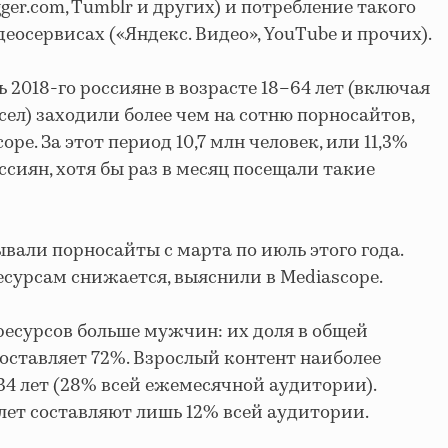
gger.com, Tumblr и других) и потребление такого
еосервисах («Яндекс. Видео», YouTube и прочих).
ь 2018-го россияне в возрасте 18–64 лет (включая
ел) заходили более чем на сотню порносайтов,
ope. За этот период 10,7 млн человек, или 11,3%
сиян, хотя бы раз в месяц посещали такие
вали порносайты с марта по июль этого года.
есурсам снижается, выяснили в Mediascope.
ресурсов больше мужчин: их доля в общей
ставляет 72%. Взрослый контент наиболее
34 лет (28% всей ежемесячной аудитории).
 лет составляют лишь 12% всей аудитории.