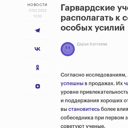
НОВОСТИ
Гарвардские уч
27.02.2023
располагать к 
17:20
особых усилий
Дарья Култаева
Согласно исследованиям,
успешны
в продажах. Их
ч
уровне привлекательност
и поддержания хороших от
вы
становитесь
более влия
собеседника при первом з
советуют ученые.