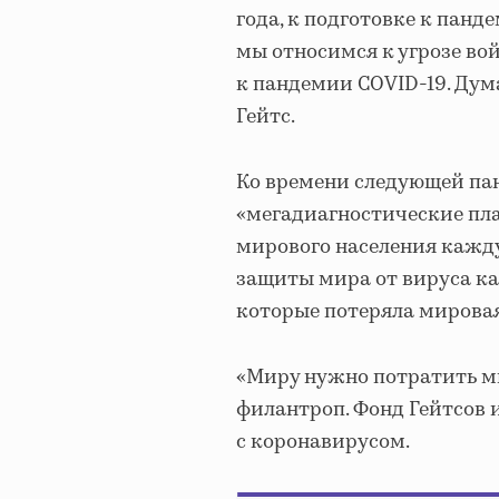
года, к подготовке к панд
мы относимся к угрозе во
к пандемии COVID-19. Дума
Гейтс.
Ко времени следующей пан
«мегадиагностические пл
мирового населения кажду
защиты мира от вируса ка
которые потеряла мирова
«Миру нужно потратить м
филантроп. Фонд Гейтсов и
с коронавирусом.