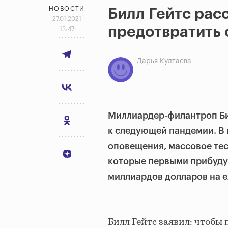
НОВОСТИ
Билл Гейтс расс
27.01.2021
предотвратить
13:47
Дарья Култаева
Миллиардер-филантроп Би
к следующей пандемии. В 
оповещения, массовое тес
которые первыми прибудут
миллиардов долларов на 
Билл Гейтс заявил: чтобы