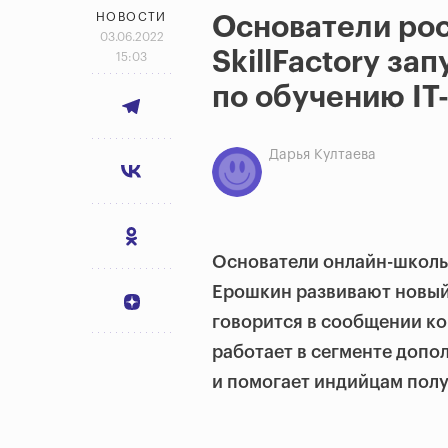
НОВОСТИ
Основатели ро
03.06.2022
SkillFactory за
15:03
по обучению I
Дарья Култаева
Основатели онлайн-школы 
Ерошкин развивают новый 
говорится в сообщении ко
работает в сегменте доп
и помогает индийцам получ