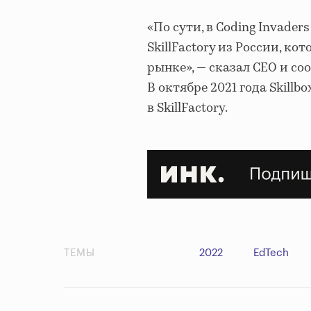
«По сути, в Coding Invad
SkillFactory из России, к
рынке», — сказал CEO и со
В октябре 2021 года Skillb
в SkillFactory.
ТЕМЫ
2022
EdTech