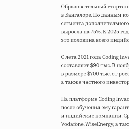
Образовательный стартап C
в Бангалоре. По данным к
сегмента дополнительного
выросла на 75%. К 2025 год
это половина всего индийс
С лета 2021 года Coding In
составляет $90 тыс. В ноя
в размере $700 тыс. от ро
а также частного инвестор
На платформе Coding Invad
после обучения ему гара
и индийские компании. Ср
Vodafone, WiseEnergy, а та