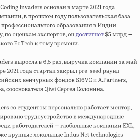
oding Invaders основан в марте 2021 года
омпании, в прошлом году пользовательская база
 профессионального образования в Индии
у, по оценкам экспертов, он
достигнет
$5 млрд —
кого EdTech к тому времени.
vaders выросла в 6,5 раз, выручка компании за май
бре 2021 года стартап закрыл pre-seed раунд
ссийских венчурных фондов S16VC и A.Partners,
а, сооснователя Qiwi Сергея Солонина.
ers со студентом персонально работает ментор,
нтировано трудоустройство в международные
еди работодателей — глобальные компании EXL,
кже крупные локальные Indus Net technologies