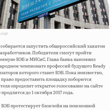
СС/ИДР
к собирается запустить общероссийский хакатон
разработчиков. Победители смогут пройти
оммуне ВЭБ и МИСиС. Глава банка напомнил
народном чемпионате профессий будущего Ready
низаторов которого станет ВЭБ. Пока неизвестно,
а право предоставить площадку поборются
ителя определит открытое голосование на сайте
 продлится до 1 октября 2017 года.
то ВЭБ протестирует блокчейн на пенсионной