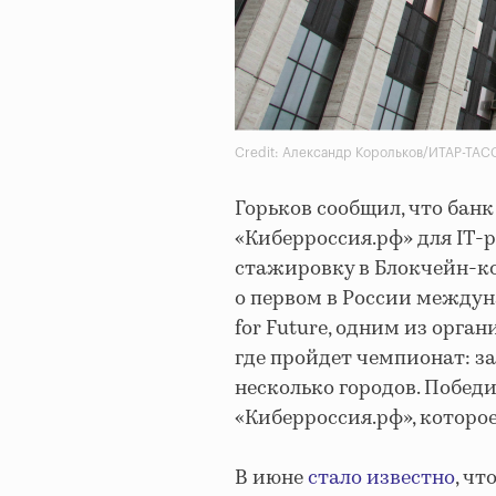
Credit: Александр Корольков/ИТАР-ТА
Горьков сообщил, что бан
«Киберроссия.рф» для IT-
стажировку в Блокчейн-к
о первом в России между
for Future, одним из орга
где пройдет чемпионат: з
несколько городов. Побед
«Киберроссия.рф», которое
В июне
стало известно
, ч