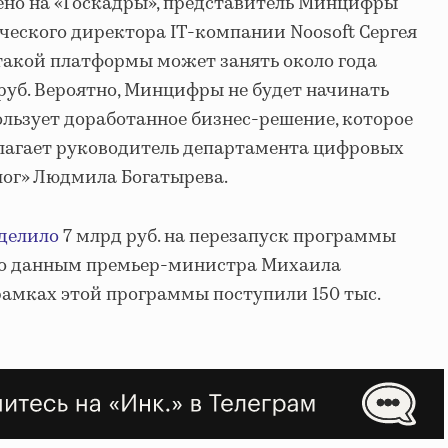
ено на «Госкадры», представитель Минцифры
ического директора IT-компании Noosoft Сергея
такой платформы может занять около года
 руб. Вероятно, Минцифры не будет начинать
спользует доработанное бизнес-решение, которое
олагает руководитель департамента цифровых
лог» Людмила Богатырева.
делило
7 млрд руб. на перезапуск программы
По данным премьер-министра Михаила
 рамках этой программы поступили 150 тыс.