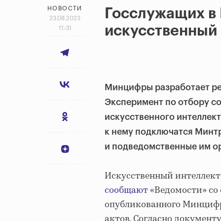
НОВОСТИ
Госслужащих в 
23.08.2023
искусственный
11:31
Минцифры разработает ре
Эксперимент по отбору с
искусственного интеллекта
к нему подключатся Минт
и подведомственные им о
Искусственный интеллект 
сообщают
«Ведомости» со 
опубликованного Минцифр
актов. Согласно документу