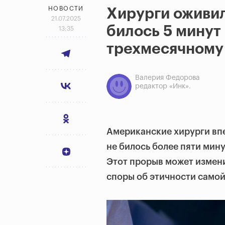
НОВОСТИ
Хирурги оживил
21.07.2025
билось 5 минут
13:35
трехмесячному
Валерия Федорова
редактор «Инк».
Американские хирурги вп
не билось более пяти мин
Этот прорыв может
измени
споры об этичности само