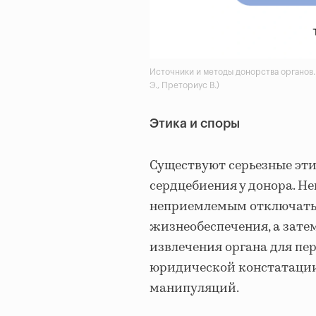
Источники и методы донорства органов.
Э., Преториус В.)
Этика и споры
Существуют серьезные эти
сердцебиения у донора. Н
неприемлемым отключать 
жизнеобеспечения, а зате
извлечения органа для пе
юридической констатации
манипуляций.