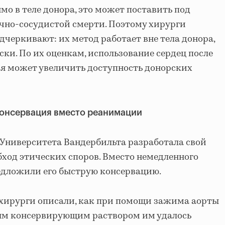
мо в теле донора, это может поставить под
чно-сосудистой смерти. Поэтому хирурги
дчеркивают: их метод работает вне тела донора,
ки. По их оценкам, использование сердец после
я может увеличить доступность донорских
консервация вместо реанимации
Университета Вандербильта разработала свой
бход этических споров. Вместо немедленного
едложили его быструю консервацию.
 хирурги описали, как при помощи зажима аорты
ым консервирующим раствором им удалось