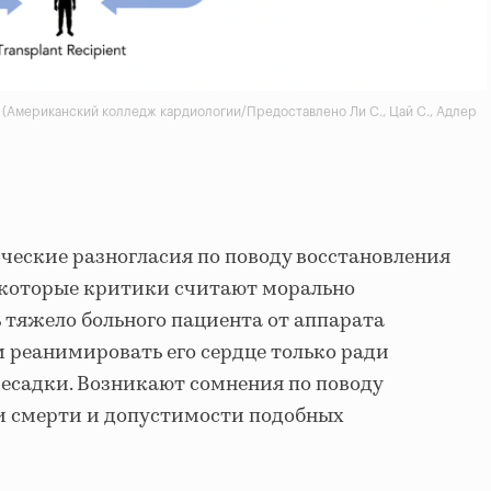
 (Американский колледж кардиологии/Предоставлено Ли С., Цай С., Адлер
ческие разногласия по поводу восстановления
екоторые критики считают морально
тяжело больного пациента от аппарата
м реанимировать его сердце только ради
ресадки. Возникают сомнения по поводу
 смерти и допустимости подобных