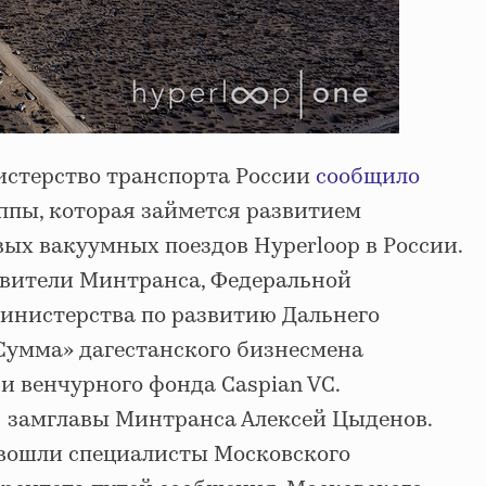
нистерство транспорта России
сообщило
уппы, которая займется развитием
ых вакуумных поездов Hyperloop в России.
авители Минтранса, Федеральной
инистерства по развитию Дальнего
«Сумма» дагестанского бизнесмена
и венчурного фонда Caspian VC.
 замглавы Минтранса Алексей Цыденов.
 вошли специалисты Московского