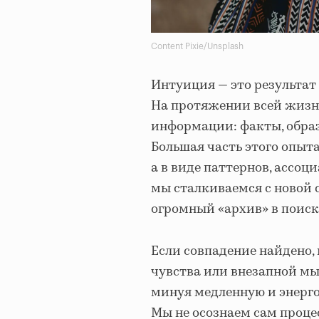
Content Pixie/Unsplash
Интуиция — это результат
На протяжении всей жизн
информации: факты, образ
Большая часть этого опыт
а в виде паттернов, ассо
мы сталкиваемся с новой 
огромный «архив» в поиск
Если совпадение найдено, 
чувства или внезапной мы
минуя медленную и энерго
Мы не осознаем сам процес