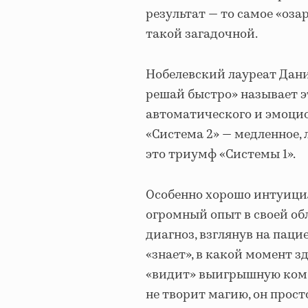
результат — то самое «оз
такой загадочной.
Нобелевский лауреат Дани
решай быстро» называет э
автоматического и эмоцио
«Система 2» — медленное,
это триумф «Системы 1».
Особенно хорошо интуиция
огромный опыт в своей об
диагноз, взглянув на паци
«знает», в какой момент 
«видит» выигрышную комб
не творит магию, он прос