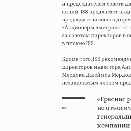
и председателем совета д
акций. ISS предлагает ак
председателя совета дирек
«Акционеры выиграют от 
за советом директоров в в
в письме ISS.
Кроме того, ISS рекоменду
директоров инвестора Ант
Мердока Джеймса Мердока.
независимым членом правле
«Грасиас 
не относит
ISS
генеральн
компании 