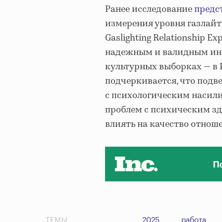
Ранее исследование
предс
измерения уровня газлай
Gaslighting Relationship Ex
надежным и валидным ин
культурных выборках — в 
подчеркивается, что подв
с психологическим насил
проблем с психическим зд
влиять на качество отнош
ТЕМЫ
2025
работа