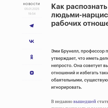
НОВОСТИ
Как распознать
05.01.2025
людьми-нарцис
19:54
рабочих отнош
Эми Брунелл, профессор п
утверждает, что иметь де
непросто. Она советует в
отношений и избегать таки
обаятельными, существуют
игнорировать.
В недавно
вышедшей
стать