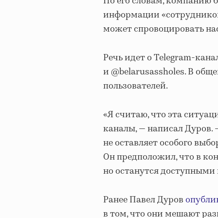
По его словам, компанию 
информации «сотрудников
может спровоцировать на
Речь идет о Telegram-канал
и @belarusassholes. В общ
пользователей.
«Я считаю, что эта ситуац
каналы, — написал Дуров.
не оставляет особого выбо
Он предположил, что в ко
но останутся доступными 
Ранее Павел Дуров
опубли
в том, что они мешают раз