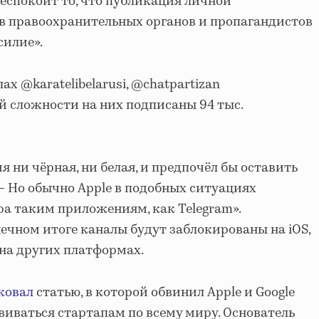
беспокоит то, что публикация личной
 правоохранительных органов и пропагандистов
силие».
ах @karatelibelarusi, @chatpartizan
ей сложности на них подписаны 94 тыс.
ия ни чёрная, ни белая, и предпочёл бы оставить
 — Но обычно Apple в подобных ситуациях
ра таким приложениям, как Telegram».
нечном итоге каналы будут заблокированы на iOS,
на других платформах.
ковал
статью, в которой обвинил Apple и Google
виваться стартапам по всему миру. Основатель