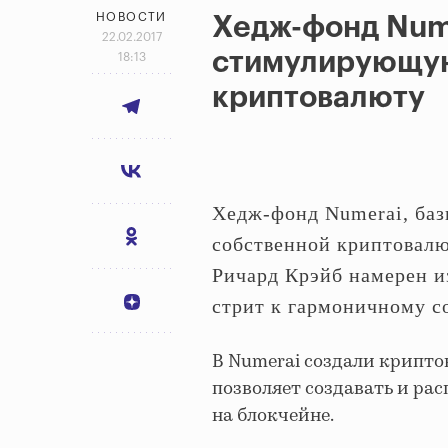
НОВОСТИ
Хедж-фонд Nume
22.02.2017
стимулирующую
18:13
криптовалюту
Хедж-фонд Numerai, баз
собственной криптовал
Ричард Крэйб намерен и
стрит к гармоничному с
В Numerai создали крипто
позволяет создавать и ра
на блокчейне.