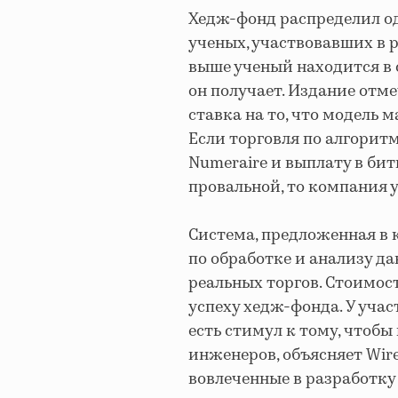
Хедж-фонд распределил од
ученых, участвовавших в 
выше ученый находится в 
он получает. Издание отме
ставка на то, что модель 
Если торговля по алгорит
Numeraire и выплату в би
провальной, то компания 
Система, предложенная в 
по обработке и анализу д
реальных торгов. Стоимос
успеху хедж-фонда. У уча
есть стимул к тому, чтоб
инженеров, объясняет Wire
вовлеченные в разработк