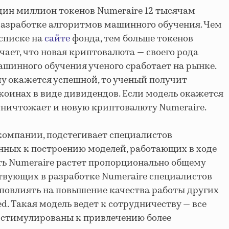
ин миллион токенов Numeraire 12 тысячам
разработке алгоритмов машинного обучения. Чем
списке на
сайте
фонда, тем больше токенов
чает, что новая криптовалюта — своего рода
машинного обучения ученого сработает на рынке.
му окажется успешной, то ученый получит
ткоинах в виде дивидендов. Если модель окажется
уничтожает и новую криптовалюту Numeraire.
компании, подстегивает специалистов
анных к построению моделей, работающих в ходе
ть Numeraire растет пропорционально общему
ствующих в разработке Numeraire специалистов
ы повлиять на повышение качества работы других
d. Такая модель ведет к сотрудничеству — все
у стимулированы к привлечению более