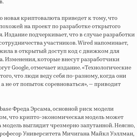
в.
о новая криптовалюта приведет к тому, что
 похожей на проект по разработке открытого
. Издание подчеркивает, что в случае разработки
сотрудничества участников. Wired напоминает,
жила в открытый доступ код с движком для
а. Изменения, которые внесут разработчики
гут Google, отмечает издание. «Технологические
го, что люди веду себя по-разному, когда они
 а не от попыток соревноваться», — приводит
nbase Фреда Эрсама, основной риск модели
том, что крипто-экономическая модель может
а модель выглядит чрезмерно запутанной. Неясно,
 професор Университета Мичигана Майкл Уэллман,