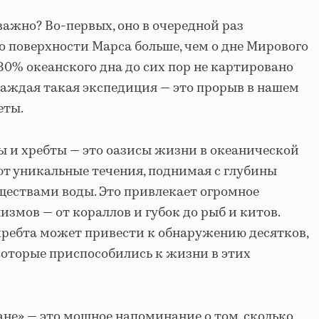
важно? Во-первых, оно в очередной раз
о поверхности Марса больше, чем о дне Мирового
 80% океанского дна до сих пор не картировано
аждая такая экспедиция — это прорыв в нашем
еты.
ы и хребты — это оазисы жизни в океанической
ют уникальные течения, поднимая с глубины
ществами воды. Это привлекает огромное
змов — от кораллов и губок до рыб и китов.
хребта может привести к обнаружению десятков,
 которые приспособились к жизни в этих
е» — это мощное напоминание о том, сколько