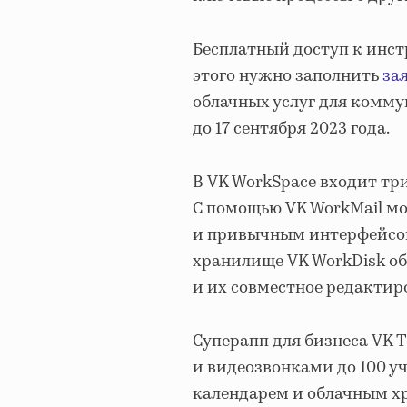
Бесплатный доступ к инст
этого нужно заполнить
за
облачных услуг для комму
до 17 сентября 2023 года.
В VK WorkSpace входит т
С помощью VK WorkMail мо
и привычным интерфейсом
хранилище VK WorkDisk о
и их совместное редактир
Суперапп для бизнеса VK 
и видеозвонками до 100 уч
календарем и облачным х