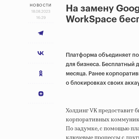
НОВОСТИ
На замену Goog
18.08.2023
WorkSpace бес
16:29
Платформа объединяет по
для бизнеса. Бесплатный 
месяца. Ранее корпоратив
о блокировках своих акка
Холдинг VK предоставит б
корпоративных коммуник
По задумке, с помощью п
ключевые процессы с друг