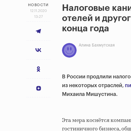
НОВОСТИ
Налоговые кани
12.11.2020
отелей и друго
13:27
конца года
Алина Бахмутская
В России продлили налого
из некоторых отраслей,
п
Михаила Мишустина.
Эта мера коснётся компан
гостиничного бизнеса, об