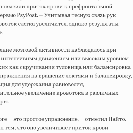
 повысили приток крови к префронтальной
тервью PsyPost. — Учитывая тесную связь рук
ровоток слегка увеличится, однако результаты
.
ение мозговой активности наблюдалось при
с интенсивным движением или высоким уровнем
ких как скручивания туловища или балансировка
 упражнения на вращение локтями и балансировку,
ация для удержания равновесия,
ительное увеличение кровотока в различных
оры.
ге — это простое упражнение, — отметил Найтo. —
н тем, что оно увеличивает приток крови