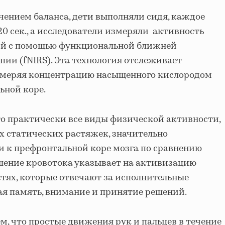
чением баланса, дети выполняли сидя, каждое
20 сек., а исследователи измеряли активность
ий с помощью функциональной ближней
ии (fNIRS). Эта технология отслеживает
измеряя концентрацию насыщенного кислородом
ьной коре.
то практически все виды физической активности,
 статических растяжек, значительно
 к префронтальной коре мозга по сравнению
шение кровотока указывает на активизацию
астях, которые отвечают за исполнительные
ая память, внимание и принятие решений.
м, что простые движения рук и пальцев в течение