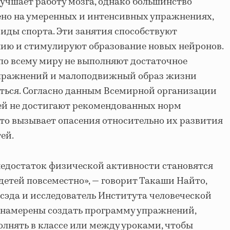
учшает работу мозга, однако большинство
ено на умеренных и интенсивных упражнениях,
виды спорта. Эти занятия способствуют
ию и стимулируют образование новых нейронов.
 по всему миру не выполняют достаточное
упражнений и малоподвижный образ жизни
ться. Согласно данным Всемирной организации
ей не достигают рекомендованных норм
то вызывает опасения относительно их развития
ей.
недостаток физической активности становятся
етей повсеместно», — говорит Такаши Найто,
сэда и исследователь Института человеческой
 намерены создать программу упражнений,
лнять в классе или между уроками, чтобы