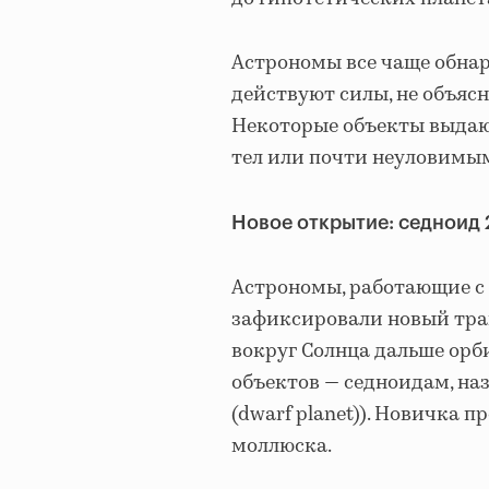
Астрономы все чаще обнар
действуют силы, не объя
Некоторые объекты выдаю
тел или почти неуловимы
Новое открытие: седноид
Астрономы, работающие с 
зафиксировали новый тран
вокруг Солнца дальше орб
объектов — седноидам, на
(dwarf planet)). Новичка 
моллюска.