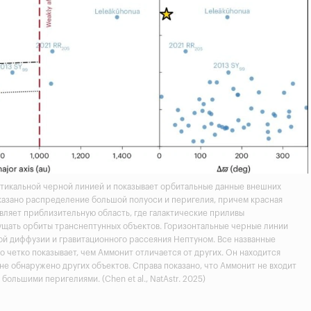
ртикальной черной линией и показывает орбитальные данные внешних
казано распределение большой полуоси и перигелия, причем красная
вляет приблизительную область, где галактические приливы
ущать орбиты транснептунных объектов. Горизонтальные черные линии
ой диффузии и гравитационного рассеяния Нептуном. Все названные
о четко показывает, чем Аммонит отличается от других. Он находится
 не обнаружено других объектов. Справа показано, что Аммонит не входит
большими перигелиями. (Chen et al.,
NatAstr.
2025)