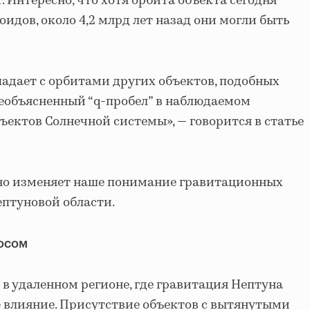
т. Интересно, что хотя орбита объекта сегодня
оидов, около 4,2 млрд лет назад они могли быть
адает с орбитами других объектов, подобных
 необъясненный “q-пробел” в наблюдаемом
ъектов Солнечной системы», — говорится в статье
но изменяет наше понимание гравитационных
птуновой области.
росом
 в удаленном регионе, где гравитация Нептуна
 влияние. Присутствие объектов с вытянутыми