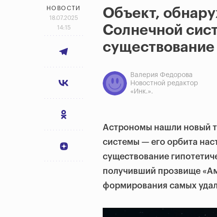
НОВОСТИ
Объект, обнар
18.07.2025
Солнечной сист
14:15
существование
Валерия Федорова
Новостной редактор
«Инк.».
Астрономы нашли новый т
системы — его орбита нас
существование гипотетиче
получивший прозвище «А
формирования самых удал