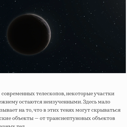
 современных телескопов, некоторые участки
ежнему остаются неизученными. Здесь мало
азывает на то, что в этих тенях могут скрываться
ские объекты — от транснептуновых объектов
арных тел.