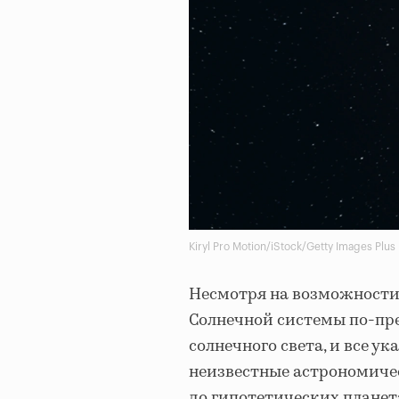
Kiryl Pro Motion/iStock/Getty Images Plus
Несмотря на возможности
Солнечной системы по-пр
солнечного света, и все ук
неизвестные астрономиче
до гипотетических планет