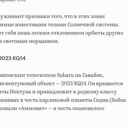
уживают признаки того, что в этих зонах
снимые известными телами Солнечной системы.
т себя лишь легким отклонением орбиты других
м световым мерцанием.
 2023 KQ14
японским телескопом Subaru на Гавайях,
снептуновый объект — 2023 KQ14. Он вращается
иты Нептуна и принадлежит к редкому классу
званных в честь карликовой планеты Седна (Sedna
прозвали «Аммонит» — в честь окаменелого