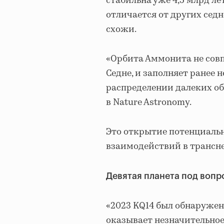
стабильна уже 4,5 млрд ле
отличается от других седн
схожи.
«Орбита Аммонита не совп
Седне, и заполняет ранее
распределении далеких об
в Nature Astronomy.
Это открытие потенциаль
взаимодействий в трансне
Девятая планета под воп
«2023 KQ14 был обнаружен
оказывает незначительное