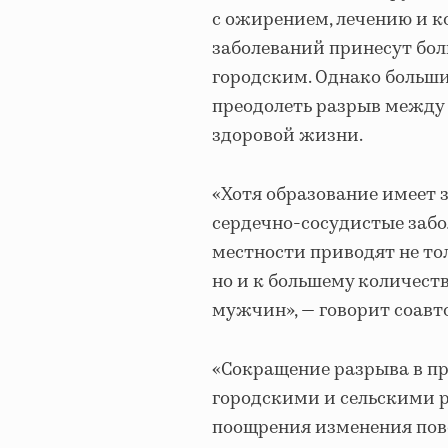
с ожирением, лечению и 
заболеваний принесут бо
городским. Однако больши
преодолеть разрыв между
здоровой жизни.
«Хотя образование имеет 
сердечно-сосудистые забо
местности приводят не то
но и к большему количест
мужчин», — говорит соавт
«Сокращение разрыва в п
городскими и сельскими 
поощрения изменения пове