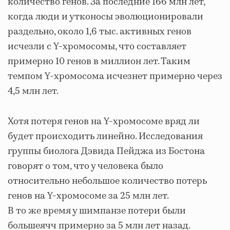
количество генов. За последние 166 млн лет,
когда люди и утконосы эволюционировали
раздельно, около 1,6 тыс. активных генов
исчезли с Y-хромосомы, что составляет
примерно 10 генов в миллион лет. Таким
темпом Y-хромосома исчезнет примерно через
4,5 млн лет.
Хотя потеря генов на Y-хромосоме вряд ли
будет происходить линейно. Исследования
группы биолога Дэвида Пейджа из Бостона
говорят о том, что у человека было
относительно небольшое количество потерь
генов на Y-хромосоме за 25 млн лет.
В то же время у шимпанзе потери были
большеячч примерно за 5 млн лет назад.