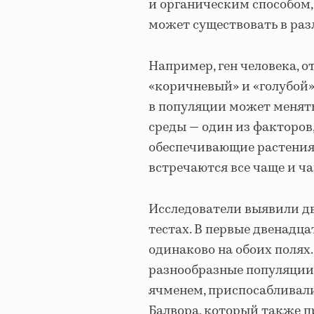
и органическим способом,
может существовать в ра
Например, ген человека, о
«коричневый» и «голубой»
в популяции может менят
среды — один из факторов,
обеспечивающие растениям
встречаются все чаще и ча
Исследователи выявили дв
тестах. В первые двенадца
одинаково на обоих полях
разнообразные популяции,
ячменем, приспосабливали
Балвора, который также п