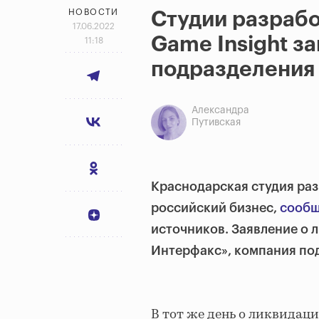
НОВОСТИ
Студии разрабо
17.06.2022
Game Insight з
11:18
подразделения
Александра
Путивская
Краснодарская студия раз
российский бизнес,
сообщ
источников. Заявление о 
Интерфакс», компания под
В тот же день о ликвидац