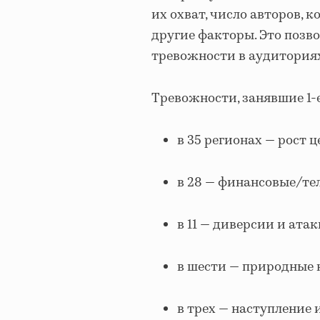
их охват, число авторов,
другие факторы. Это позв
тревожности в аудиториях
Тревожности, занявшие 1-
в 35 регионах — рост ц
в 28 — финансовые/т
в 11 — диверсии и ата
в шести — природные к
в трех — наступление