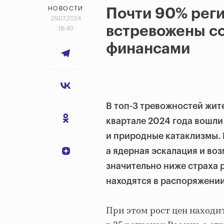
НОВОСТИ
Почти 90% рег
29.07.2024
встревожены с
18:40
финансами
В топ-3 тревожностей жит
квартале 2024 года вошл
и природные катаклизмы. Р
а ядерная эскалация и во
значительно ниже страха 
находятся в распоряжении
При этом рост цен находи