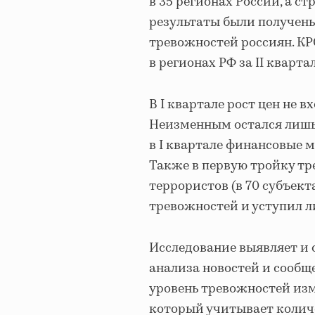
в 35 регионах России, а 
результаты были получен
тревожностей россиян. КР
в регионах РФ за II квартал
В I квартале рост цен не в
Неизменным остался лиш
в I квартале финансовые 
Также в первую тройку тр
террористов (в 70 субъекта
тревожностей и уступил л
Исследование выявляет и 
анализа новостей и сообщ
уровень тревожностей изм
который учитывает колич