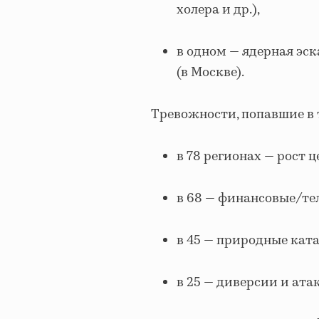
холера и др.),
в одном — ядерная эс
(в Москве).
Тревожности, попавшие в т
в 78 регионах — рост ц
в 68 — финансовые/т
в 45 — природные кат
в 25 — диверсии и ата