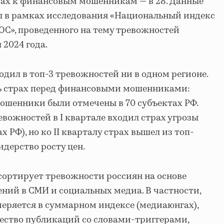
страх к финансовым мошенникам — в 28. Данные
ы в рамках исследования «Национальный индекс
ОС», проведенного на тему тревожностей
 2024 года.
ходил в топ-3 тревожностей ни в одном регионе.
ь страх перед финансовыми мошенниками:
мошенники были отмечены в 70 субъектах РФ.
евожностей в I квартале входил страх угрозы
х РФ), но ко II кварталу страх вышел из топ-
идерство росту цен.
сортирует тревожности россиян на основе
ений в СМИ и социальных медиа. В частности,
еряется в суммарном индексе (медиаюнгах),
ество публикаций со словами-триггерами,