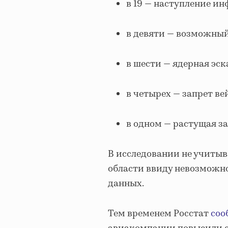
в 19 — наступление ин
в девяти — возможны
в шести — ядерная эс
в четырех — запрет ве
в одном — растущая з
В исследовании не учитыв
области ввиду невозможн
данных.
Тем временем Росстат
соо