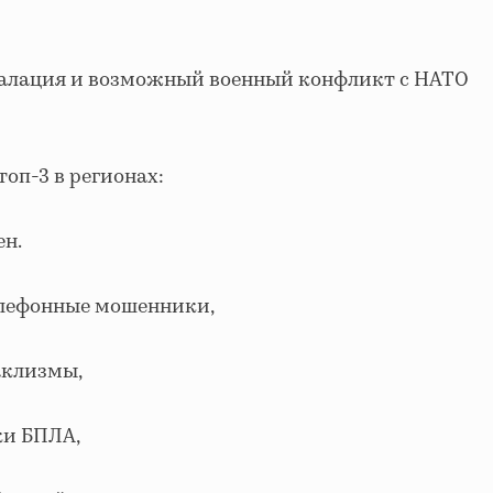
калация и возможный военный конфликт с НАТО
оп-3 в регионах:
ен.
елефонные мошенники,
аклизмы,
ки БПЛА,