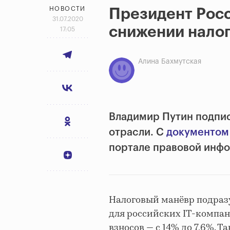
НОВОСТИ
Президент Росс
31.07.2020
снижении налог
17:05
Алина Бахмутская
Владимир Путин подписа
отрасли. С
документо
портале правовой инф
Налоговый манёвр подразум
для российских IT-компан
взносов — с 14% до 7,6%.