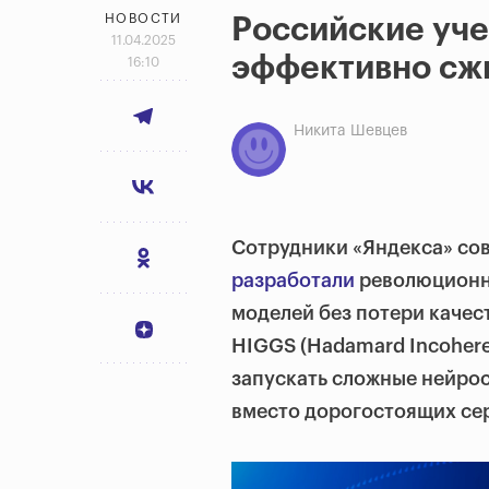
НОВОСТИ
Российские уч
11.04.2025
эффективно сж
16:10
Никита Шевцев
Сотрудники
«
Яндекса» сов
разработали
революционн
моделей без потери качес
HIGGS (Hadamard Incoheren
запускать сложные нейрос
вместо дорогостоящих се