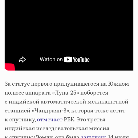
За статус первого прилунившегося на Южном
полюсе аппарата «Луна-25» поборется
с индийской автоматической межпланетной
станцией «Чандраян-3», которая тоже летит
к спутнику,
отмечает
РБК. Это третья
индийская исследовательская миссия
к спутнику Земли, она была
запущена
14 июля.