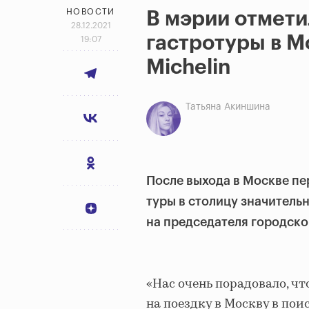
НОВОСТИ
В мэрии отмети
28.12.2021
гастротуры в М
19:07
Michelin
Татьяна Акиншина
После выхода в Москве пе
туры в столицу значитель
на председателя городско
«Нас очень порадовало, ч
на поездку в Москву в по