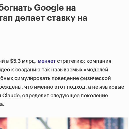
богнать Google на
тап делает ставку на
й в $5,3 млрд,
меняет
стратегию: компания
идео к созданию так называемых «моделей
обных симулировать поведение физической
беждены, что именно этот подход, а не языковые
и Claude, определит следующее поколение
а.