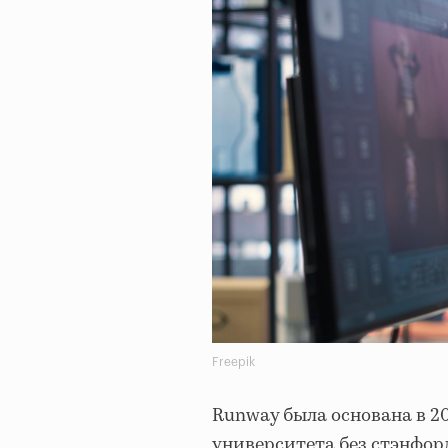
Freepik
Runway была основана в 2
университета без стэнфор