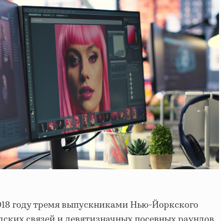
018 году тремя выпускниками Нью-Йоркского
дских связей и девятизначных посевных раундов.