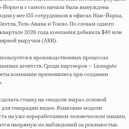
-Йорке и с самого начала была вынуждена
одня у нее 155 сотрудников в офисах Нью-Йорка,
иэтла, Тель-Авива и Токио. По словам одного
 квартале 2026 года компания добавила $40 млн
улярной выручки (ARR).
пользуется в производственных процессах
амных агентств. Среди партнеров — Lionsgate
енты компании применялись при создании
».
сделать ставку на «модели мира», основой
 для генерации видео. Языковые модели
есть на уже переработанном человеческом знании,
атся напрямую из наблюдений за реальностью.