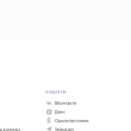
Е
СОЦСЕТИ
ВКонтакте
Дзен
Одноклассники
ь колонку
Telegram