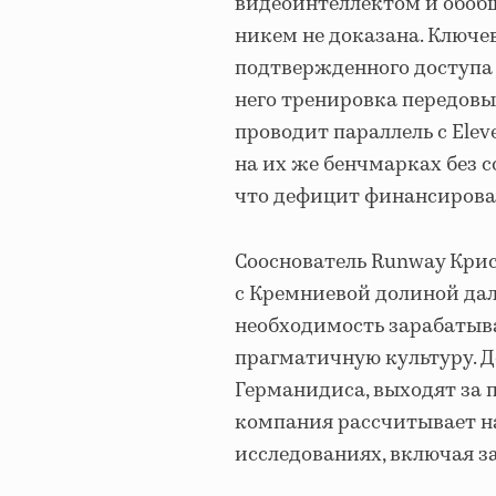
видеоинтеллектом и обоб
никем не доказана. Ключе
подтвержденного доступа 
него тренировка передовы
проводит параллель с Elev
на их же бенчмарках без с
что дефицит финансирован
Сооснователь Runway Крист
с Кремниевой долиной да
необходимость зарабатыва
прагматичную культуру. Д
Германидиса, выходят за 
компания рассчитывает н
исследованиях, включая з