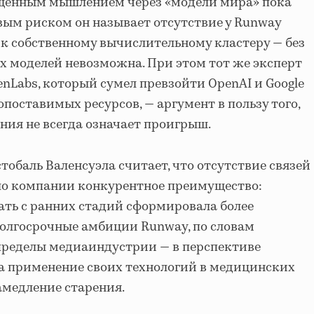
щенным мышлением через «модели мира» пока
вым риском он называет отсутствие у Runway
к собственному вычислительному кластеру — без
х моделей невозможна. При этом тот же эксперт
enLabs, который сумел превзойти OpenAI и Google
опоставимых ресурсов, — аргумент в пользу того,
ия не всегда означает проигрыш.
обаль Валенсуэла считает, что отсутствие связей
ло компании конкурентное преимущество:
ть с ранних стадий сформировала более
олгосрочные амбиции Runway, по словам
пределы медиаиндустрии — в перспективе
а применение своих технологий в медицинских
амедление старения.