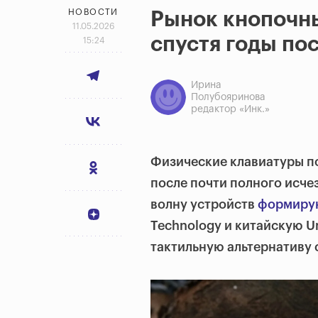
НОВОСТИ
Рынок кнопочн
11.05.2026
спустя годы пос
15:24
Ирина
Полубояринова
редактор «Инк.»
Физические клавиатуры п
после почти полного исче
волну устройств
формиру
Technology и китайскую U
тактильную альтернативу