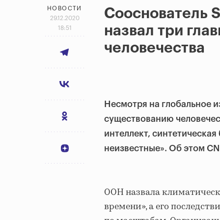
НОВОСТИ
Сооснователь S
29.12.2020
назвал три гла
18:51
человечества
Несмотря на глобальное и
существованию человечест
интеллект, синтетическая
неизвестные». Об этом C
ООН назвала климатическ
времени», а его последст