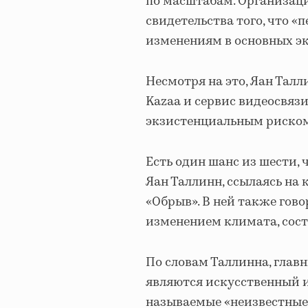
по масштабам. Организаци
свидетельства того, что 
изменениям в основных эк
Несмотря на это, Яан Тал
Kazaa и сервис видеосвяз
экзистенциальным риском
Есть один шанс из шести, 
Яан Таллинн, ссылаясь на
«Обрыв». В ней также гово
изменением климата, сост
По словам Таллинна, гла
являются искусственный и
называемые «неизвестные