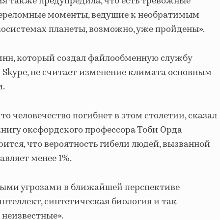
я также предупредила, что есть тревожные
«переломные моменты, ведущие к необратимым
осистемах планеты, возможно, уже пройдены».
линн, который создал файлообменную службу
и Skype, не считает изменение климата основным
.
что человечество погибнет в этом столетии, сказал
 книгу оксфордского профессора Тоби Орда
рится, что вероятность гибели людей, вызванной
авляет менее 1%.
вными угрозами в ближайшей перспективе
нтеллект, синтетическая биология и так
 неизвестные».