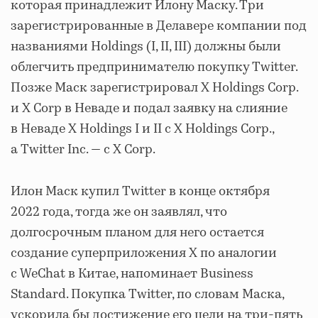
которая принадлежит Илону Маску. Три
зарегистрированные в Делавере компании под
названиями Holdings (I, II, III) должны были
облегчить предпринимателю покупку Twitter.
Позже Маск зарегистрировал X Holdings Corp.
и X Corp в Неваде и подал заявку на слияние
в Неваде X Holdings I и II с X Holdings Corp.,
а Twitter Inc. — с X Corp.
Илон Маск купил Twitter в конце октября
2022 года, тогда же он заявлял, что
долгосрочным планом для него остается
создание суперприложения X по аналогии
с WeChat в Китае, напоминает Business
Standard. Покупка Twitter, по словам Маска,
ускорила бы достижение его цели на три-пять