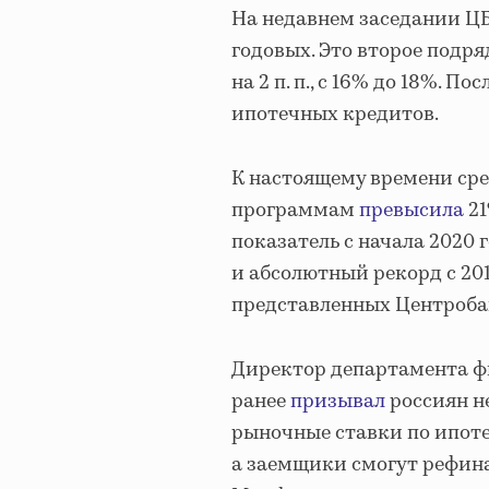
На недавнем заседании Ц
годовых. Это второе подря
на 2 п. п., с 16% до 18%. 
ипотечных кредитов.
К настоящему времени ср
программам
превысила
21
показатель с начала 2020 
и абсолютный рекорд с 20
представленных Центроба
Директор департамента ф
ранее
призывал
россиян не
рыночные ставки по ипотек
а заемщики смогут рефина