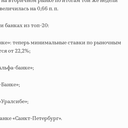
вка на вторичном рынке по итогам той же недели
величилась на 0,66 п. п.
и банках из топ-20:
нке»: теперь минимальные ставки по рыночным
я от 22,2%;
 «Альфа-банке»;
Т-Банке»;
в «Уралсибе»;
 в банке «Санкт-Петербург».