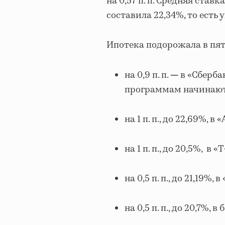
на 0,57 п. п. Средняя ста
составила 22,34%, то есть у
Ипотека подорожала в пят
на 0,9 п. п.
в «Сберба
—
программам начинаютс
на 1 п. п., до 22,69%, в
на 1 п. п., до 20,5%, в «
на 0,5 п. п., до 21,19%, 
на 0,5 п. п., до 20,7%,