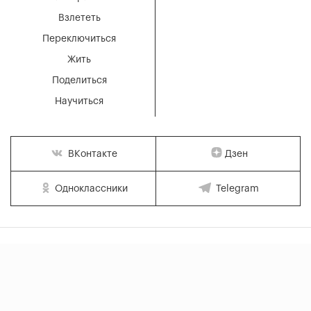
Взлететь
Переключиться
Жить
Поделиться
Научиться
Дзен
ВКонтакте
Одноклассники
Telegram
Оставаясь на нашем
Принять все
сайте, вы
© 2016 – 2026 Все права защищены
18+
соглашаетесь с
Отклонить все
использованием