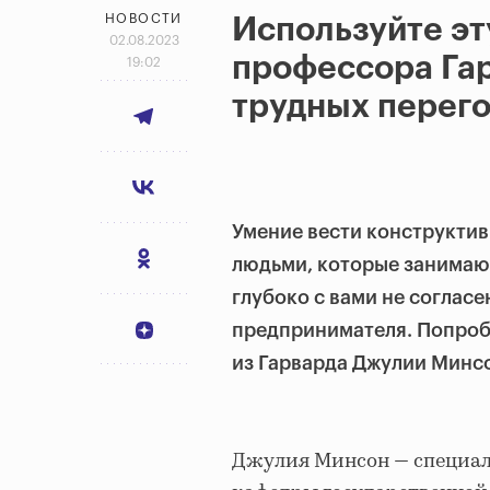
НОВОСТИ
Используйте эт
02.08.2023
профессора Гар
19:02
трудных перег
Умение вести конструкти
людьми, которые занимаю
глубоко с вами не соглас
предпринимателя. Попробу
из Гарварда Джулии Минс
Джулия Минсон — специал