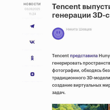
НОВОСТИ
Tencent выпуст
03.09.2025
генерации 3D-с
11:24
Никита Шевцев
Tencent
представила
Hunyu
генерировать пространст
фотографии, обходясь без
традиционного 3D-модели
создание виртуальных мир
задач.