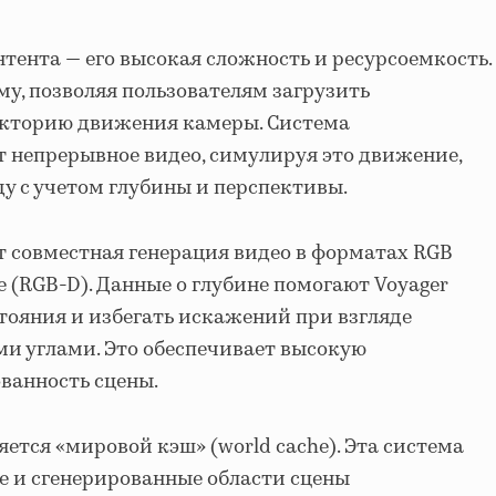
тента — его высокая сложность и ресурсоемкость.
му, позволяя пользователям загрузить
екторию движения камеры. Система
 непрерывное видео, симулируя это движение,
ду с учетом глубины и перспективы.
т совместная генерация видео в форматах RGB
 (RGB-D). Данные о глубине помогают Voyager
тояния и избегать искажений при взгляде
и углами. Это обеспечивает высокую
ванность сцены.
ется «мировой кэш» (world cache). Эта система
е и сгенерированные области сцены