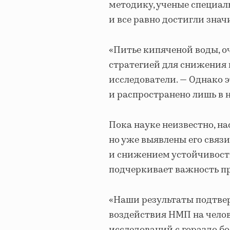
методику, ученые специал
и все равно достигли зна
«Питье кипяченой воды, о
стратегией для снижения 
исследователи. — Однако 
и распространено лишь в 
Пока науке неизвестно, н
но уже выявлены его свя
и снижением устойчивост
подчеркивает важность п
«Наши результаты подтве
воздействия НМП на челов
исследований с гораздо б