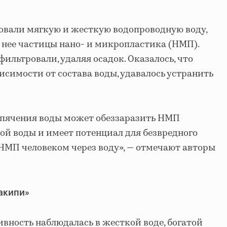
овали мягкую и жесткую водопроводную воду,
 нее частицы нано- и микропластика (НМП).
ильтровали, удаляя осадок. Оказалось, что
висимости от состава воды, удавалось устранить
кипячения воды может обеззаразить НМП
й воды и имеет потенциал для безвредного
НМП человеком через воду», — отмечают авторы
акипи»
вность наблюдалась в жесткой воде, богатой