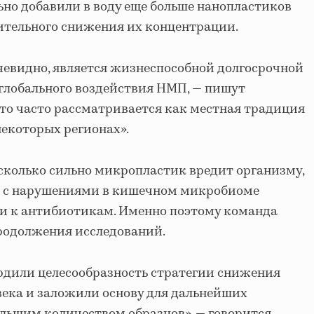
ьно добавили в воду еще больше нанопластиков
чительного снижения их концентрации.
чевидно, является жизнеспособной долгосрочной
глобального воздействия НМП, — пишут
это часто рассматривается как местная традиция
некоторых регионах».
асколько сильно микропластик вредит организму,
зи с нарушениями в кишечном микробиоме
и к антибиотикам. Именно поэтому команда
родолжения исследований.
рдили целесообразность стратегии снижения
ека и заложили основу для дальнейших
ольшим количеством образцов», — говорится