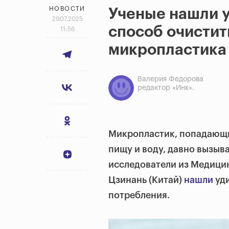
НОВОСТИ
Ученые нашли 
29.07.2025
способ очистит
11:56
микропластика 
Валерия Федорова
редактор «Инк».
Микропластик, попадающи
пищу и воду, давно вызыв
исследователи из Медицин
Цзинань (Китай)
нашли
уди
потребления.