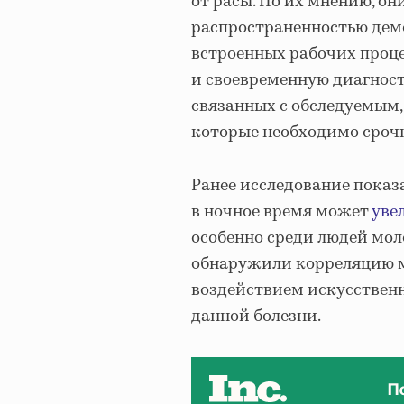
от расы. По их мнению, он
распространенностью деме
встроенных рабочих проц
и своевременную диагност
связанных с обследуемым
которые необходимо срочн
Ранее исследование показ
в ночное время может
уве
особенно среди людей моло
обнаружили корреляцию 
воздействием искусственн
данной болезни.