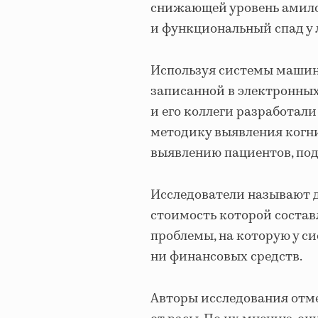
снижающей уровень амило
и функциональный спад у 
Используя системы машин
записанной в электронных
и его коллеги разработал
методику выявления когн
выявлению пациентов, по
Исследователи называют д
стоимость которой состав
проблемы, на которую у с
ни финансовых средств.
Авторы исследования отме