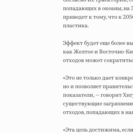
Согласно их траектории, 
попадающих в океаны, на 3
приведет к тому, что к 20
пластика.
Эффект будет еще более в
как Желтое и Восточно-Ки
отходов может сократитьс
«Это не только дает конкр
но и позволяет правитель
показатели, — говорит Хиг
существующие загрязнения
отходов, попадающих в на
«Эта цель достижима, если