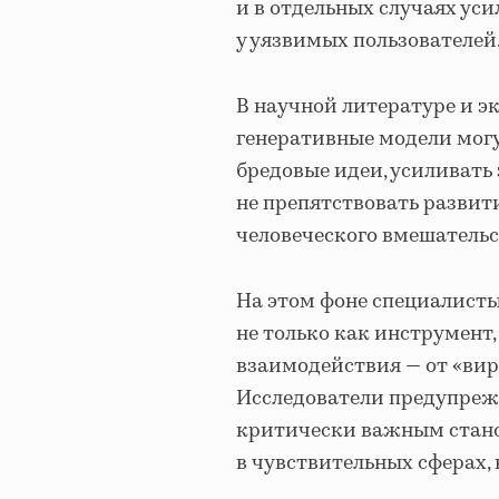
и в отдельных случаях ус
у уязвимых пользователей
В научной литературе и э
генеративные модели могу
бредовые идеи, усиливать
не препятствовать разви
человеческого вмешательс
На этом фоне специалисты
не только как инструмент,
взаимодействия — от «вир
Исследователи предупрежд
критически важным стано
в чувствительных сферах,