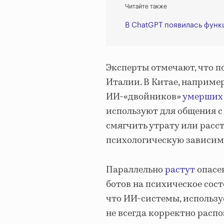
Читайте также
В ChatGPT появилась функ
Эксперты отмечают, что п
Италии. В Китае, наприме
ИИ-«двойников»
умерших
используют для общения с
смягчить утрату или расс
психологическую зависимо
Параллельно
растут
опасе
ботов на психическое сос
что ИИ-системы, использ
не всегда корректно расп