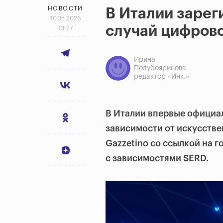
НОВОСТИ
В Италии зарег
10.05.2026
случай цифрово
13:27
Ирина
Полубояринова
редактор «Инк.»
В Италии впервые офици
зависимости от искусстве
Gazzetino со ссылкой на 
с зависимостями SERD.