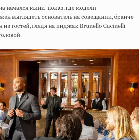
на начался мини-показ, где модели
жен выглядеть основатель на совещании, бранче
из гостей, глядя на пиджак Brunello Cucinelli
головой.