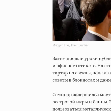
Morgan Ellis/The Standard
Затем прошли уроки публ
и офисного этикета. На с
тартар из свеклы, поке из
советы в блокнотах и даже
Семинар завершился масте
осетровой икры и блины. Э
пользоваться металлическ