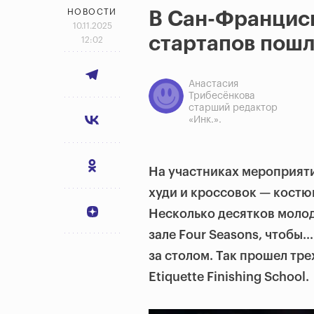
НОВОСТИ
В Сан-Францис
10.11.2025
стартапов пошл
12:02
Анастасия
Трибесёнкова
старший редактор
«Инк.».
На участниках мероприят
худи и кроссовок — костю
Несколько десятков мол
зале Four Seasons, чтобы…
за столом. Так прошел тр
Etiquette Finishing School
.