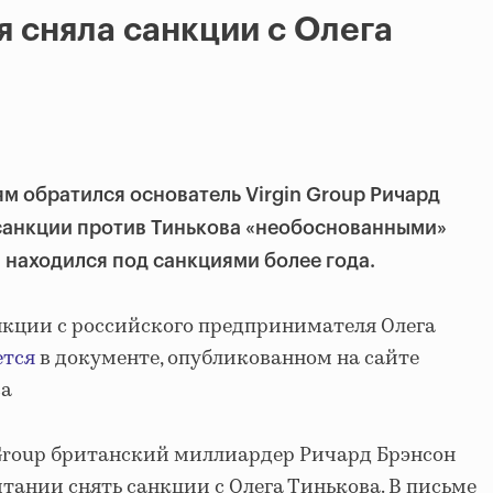
 сняла санкции с Олега
ям обратился основатель Virgin Group Ричард
 санкции против Тинькова «необоснованными»
находился под санкциями более года.
нкции с российского предпринимателя Олега
ется
в документе, опубликованном на сайте
ва
n Group британский миллиардер Ричард Брэнсон
тании снять санкции с Олега Тинькова. В письме