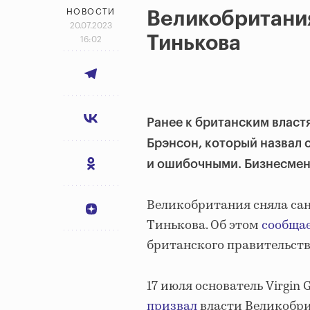
НОВОСТИ
Великобритания
20.07.2023
Тинькова
16:02
Ранее к британским власт
Брэнсон, который назвал
и ошибочными. Бизнесмен 
Великобритания сняла са
Тинькова. Об этом
сообща
британского правительст
17 июля основатель Virgi
призвал
власти Великобри