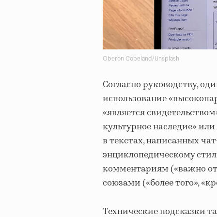
Oberon Copeland/Unsplash
Согласно руководству, од
использование «высокопар
«является свидетельством»
культурное наследие» или
в текстах, написанных чат
энциклопедическому стил
комментариям («важно от
союзами («более того», «кр
Технические подсказки та