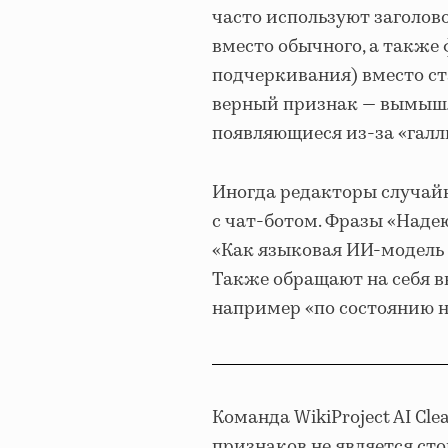
часто используют заголов
вместо обычного, а также
подчеркивания) вместо с
верный признак — вымышл
появляющиеся из-за «гал
Иногда редакторы случайн
с чат-ботом. Фразы «Надею
«Как языковая ИИ-модель
Также обращают на себя в
например «по состоянию на
Команда WikiProject AI Cl
признаков не является ст