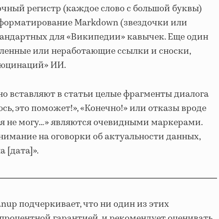
очный регистр (каждое слово с большой буквы)
 форматирование Markdown (звездочки или
тандартных для «Википедии» кавычек. Еще один
енные или неработающие ссылки и сноски,
люцинаций» ИИ.
о вставляют в статьи целые фрагменты диалога
сь, это поможет!», «Конечно!» или отказы вроде
 я не могу…» являются очевидными маркерами.
нимание на оговорки об актуальности данных,
 [дата]».
eanup подчеркивает, что ни один из этих
опроцентной гарантией, и рекомендует оценивать