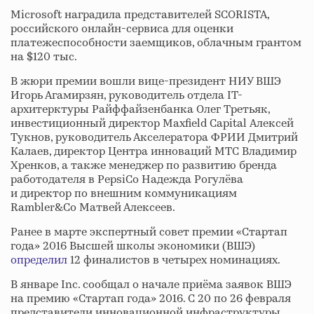
Microsoft наградила представителей SCORISTA,
российского онлайн-сервиса для оценки
платежеспособности заемщиков, облачным грантом
на $120 тыс.
В жюри премии вошли вице-президент НИУ ВШЭ
Игорь Агамирзян, руководитель отдела IT-
архитерктуры Райффайзенбанка Олег Третьяк,
инвестиционный директор Maxfield Capital Алексей
Тукнов, руководитель Акселератора ФРИИ Дмитрий
Калаев, директор Центра инноваций МТС Владимир
Хренков, а также менеджер по развитию бренда
работодателя в PepsiCo Надежда Рогулёва
и директор по внешним коммуникациям
Rambler&Co Матвей Алексеев.
Ранее в марте экспертный совет премии «Стартап
года» 2016 Высшей школы экономики (ВШЭ)
определил
12 финалистов в четырех номинациях.
В январе Inc. сообщал о начале приёма заявок ВШЭ
на премию «Стартап года» 2016. С 20 по 26 февраля
представители инновационной инфраструктуры