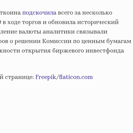
иткоина
подскочила
всего за несколько
0 в ходе торгов и обновила исторический
пление валюты аналитики связывали
ров о решении Комиссии по ценным бумагам
жности открытия биржевого инвестфонда
й странице:
Freepik
/
flaticon.com