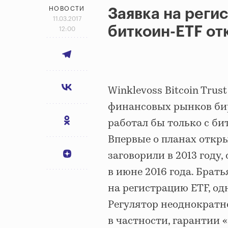
НОВОСТИ
Заявка на реги
11.03.2017
биткоин-ETF от
12:00
Winklevoss Bitcoin Tru
финансовых рынков би
работал бы только с би
Впервые о планах откр
заговорили в 2013 году
в июне 2016 года. Брат
на регистрацию ETF, од
Регулятор неоднократ
в частности, гарантии 