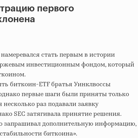
страцию первого
клонена
st намеревался стать первым в истории
ржевым инвестиционным фондом, который
ткоином.
ыть биткоин-ETF братья Уинклвоссы
, однако первые шаги были приняты только
ья несколько раз подавали заявку
нако SEC затягивала принятие решения.
но запрашивал дополнительную информацию,
«стабильности биткоина».