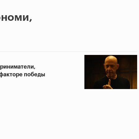
ономи,
приниматели,
 факторе победы